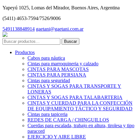
Yapeyú 1025, Lomas del Mirador, Buenos Aires, Argentina
(5411) 4653-7594/7526/9006
5491138848914
gaetani@gaetani.com.ar
Buscar
por:
Productos
Cabos para náutica
Cintas para marroquineria y calzado
CINTAS PARA MASCOTAS
CINTAS PARA PERSIANA
Cintas para seguridad
CINTAS Y SOGAS PARA TRANSPORTE Y
LONERAS
CINTAS Y SOGAS PARA TALABARTERIA
CINTAS Y CUERDAD PARA LA CONFECCIÓN
DE EQUIPAMIENTO TÁCTICO Y SEGURIDAD
Cintas para tapiceria
REDES DE CARGA / CHINGUILLOS
Cuerdas para escalada, trabajo en altura, tirolesa y tipo
paracord
EJERCICIO Y AIRE LIBRE