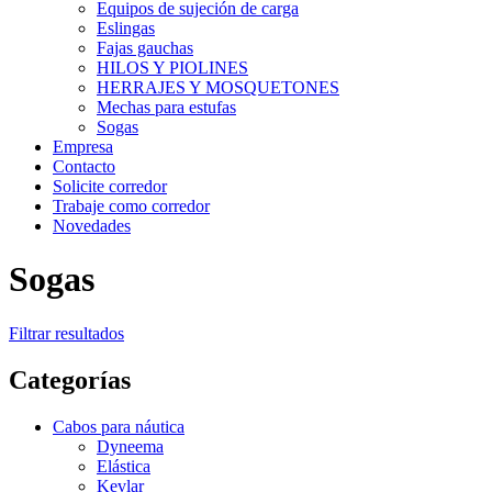
Equipos de sujeción de carga
Eslingas
Fajas gauchas
HILOS Y PIOLINES
HERRAJES Y MOSQUETONES
Mechas para estufas
Sogas
Empresa
Contacto
Solicite corredor
Trabaje como corredor
Novedades
Sogas
Filtrar resultados
Categorías
Cabos para náutica
Dyneema
Elástica
Kevlar