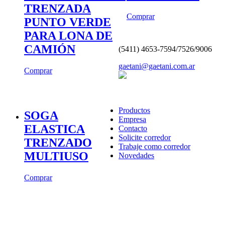
TRENZADA
Comprar
PUNTO VERDE
PARA LONA DE
CAMIÓN
(5411) 4653-7594/7526/9006
gaetani@gaetani.com.ar
Comprar
Productos
SOGA
Empresa
ELASTICA
Contacto
Solicite corredor
TRENZADO
Trabaje como corredor
MULTIUSO
Novedades
Comprar