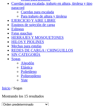
Cuerdas para escalada, trabajo en altura, tirolesa y tipo
paracord
Cuerdas para escalada
Para trabajo de altura y tirolesa
EJERCICIO Y AIRE LIBRE
Equipos de sujeción de carga
Eslingas
Fajas gauchas
HERRAJES Y MOSQUETONES
HILOS Y PIOLINES
Mechas para estufas
REDES DE CARGA / CHINGUILLOS
SIN CATEGORÍA
Sogas
Algodón
Elástica
Polietileno
Polipropileno
Yute
Inicio
/ Sogas
Mostrando los 15 resultados