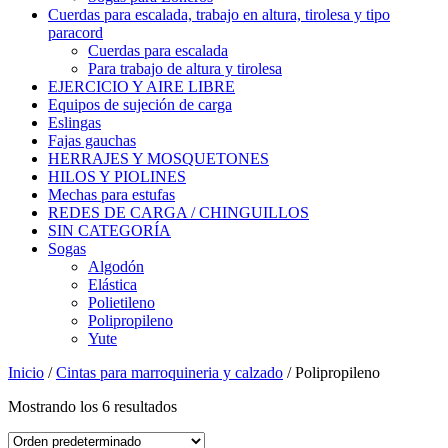
Cuerdas para escalada, trabajo en altura, tirolesa y tipo
paracord
Cuerdas para escalada
Para trabajo de altura y tirolesa
EJERCICIO Y AIRE LIBRE
Equipos de sujeción de carga
Eslingas
Fajas gauchas
HERRAJES Y MOSQUETONES
HILOS Y PIOLINES
Mechas para estufas
REDES DE CARGA / CHINGUILLOS
SIN CATEGORÍA
Sogas
Algodón
Elástica
Polietileno
Polipropileno
Yute
Inicio
/
Cintas para marroquineria y calzado
/ Polipropileno
Mostrando los 6 resultados