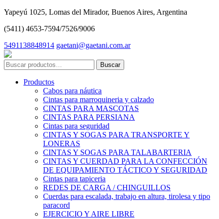
Yapeyú 1025, Lomas del Mirador, Buenos Aires, Argentina
(5411) 4653-7594/7526/9006
5491138848914
gaetani@gaetani.com.ar
Buscar
por:
Productos
Cabos para náutica
Cintas para marroquineria y calzado
CINTAS PARA MASCOTAS
CINTAS PARA PERSIANA
Cintas para seguridad
CINTAS Y SOGAS PARA TRANSPORTE Y
LONERAS
CINTAS Y SOGAS PARA TALABARTERIA
CINTAS Y CUERDAD PARA LA CONFECCIÓN
DE EQUIPAMIENTO TÁCTICO Y SEGURIDAD
Cintas para tapiceria
REDES DE CARGA / CHINGUILLOS
Cuerdas para escalada, trabajo en altura, tirolesa y tipo
paracord
EJERCICIO Y AIRE LIBRE