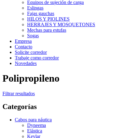
Equipos de sujeción de carga
Eslingas
Fajas gauchas
HILOS Y PIOLINES
HERRAJES Y MOSQUETONES
Mechas para estufas
Sogas
Empresa
Contacto
Solicite corredor
Trabaje como corredor
Novedades
Polipropileno
Filtrar resultados
Categorías
Cabos para náutica
Dyneema
Elástica
Kevlar