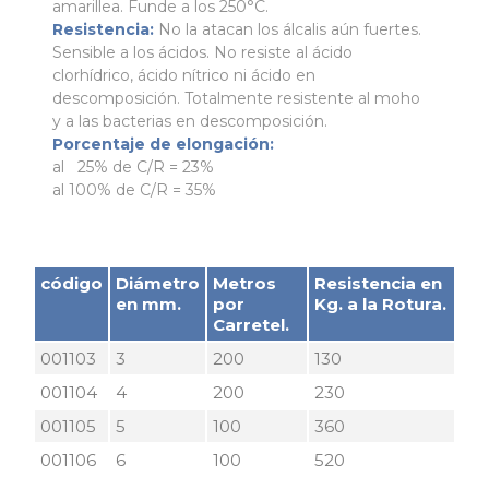
amarillea. Funde a los 250°C.
Resistencia:
No la atacan los álcalis aún fuertes.
Sensible a los ácidos. No resiste al ácido
clorhídrico, ácido nítrico ni ácido en
descomposición. Totalmente resistente al moho
y a las bacterias en descomposición.
Porcentaje de elongación:
al 25% de C/R = 23%
al 100% de C/R = 35%
código
Diámetro
Metros
Resistencia en
en mm.
por
Kg. a la Rotura.
Carretel.
001103
3
200
130
001104
4
200
230
001105
5
100
360
001106
6
100
520