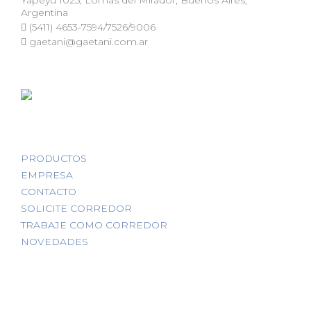
Yapeyú 1025, Lomas del Mirador, Buenos Aires,
Argentina
(5411) 4653-7594/7526/9006
gaetani@gaetani.com.ar
PRODUCTOS
EMPRESA
CONTACTO
SOLICITE CORREDOR
TRABAJE COMO CORREDOR
NOVEDADES