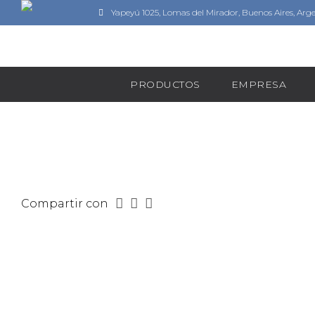
Yapeyú 1025, Lomas del Mirador, Buenos Aires, Arg
PRODUCTOS
EMPRESA
Compartir con