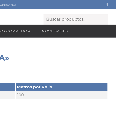
ani.com.ar
OMO CORREDOR
NOVEDADES
A»
Metros por Rollo
100