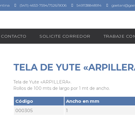
entina
(5411) 4653-7594/7526/9006
5491138848914
gaetani@gaet
CONTACTO
SOLICITE CORREDOR
TRABAJE C
TELA DE YUTE «ARPILLER
Tela de Yute «ARPILLERA».
Rollos de 100 mts de largo por 1 mt de ancho.
Código
Ancho en mm
000305
1