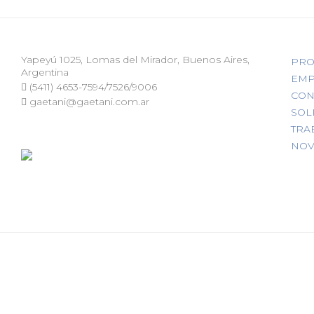
Yapeyú 1025, Lomas del Mirador, Buenos Aires,
PRO
Argentina
EMP
(5411) 4653-7594/7526/9006
CON
gaetani@gaetani.com.ar
SOL
TRA
NOV