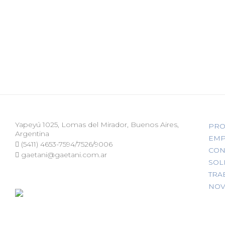
Yapeyú 1025, Lomas del Mirador, Buenos Aires,
PRO
Argentina
EMP
(5411) 4653-7594/7526/9006
CON
gaetani@gaetani.com.ar
SOL
TRA
NOV