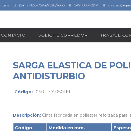
entina
(5411) 4653-7594/7526/9006
5491138848914
gaetani@gaet
CONTACTO
SOLICITE CORREDOR
TRABAJE C
SARGA ELASTICA DE POL
ANTIDISTURBIO
Código:
050117 Y 050119
Descripción:
Cinta fabricada en poliester reforzada para 
Codigo
Medida en mm.
Espeso