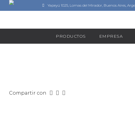
Yapeyú 1025, Lomas del Mirador, Buenos Aires, Arg
PRODUCTOS
EMPRESA
Compartir con