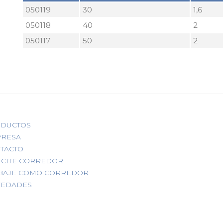
050119
30
1,6
050118
40
2
050117
50
2
DUCTOS
RESA
TACTO
ICITE CORREDOR
BAJE COMO CORREDOR
EDADES