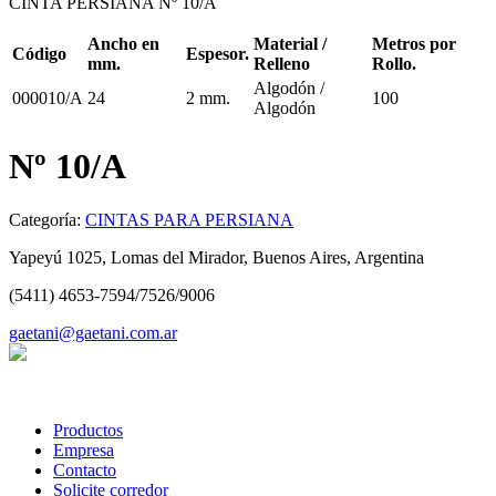
CINTA PERSIANA Nº 10/A
Ancho en
Material /
Metros por
Código
Espesor.
mm.
Relleno
Rollo.
Algodón /
000010/A
24
2 mm.
100
Algodón
Nº 10/A
Categoría:
CINTAS PARA PERSIANA
Yapeyú 1025, Lomas del Mirador, Buenos Aires, Argentina
(5411) 4653-7594/7526/9006
gaetani@gaetani.com.ar
Productos
Empresa
Contacto
Solicite corredor