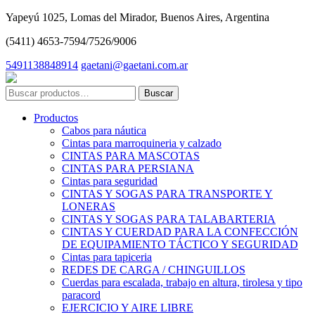
Yapeyú 1025, Lomas del Mirador, Buenos Aires, Argentina
(5411) 4653-7594/7526/9006
5491138848914
gaetani@gaetani.com.ar
Buscar
por:
Productos
Cabos para náutica
Cintas para marroquineria y calzado
CINTAS PARA MASCOTAS
CINTAS PARA PERSIANA
Cintas para seguridad
CINTAS Y SOGAS PARA TRANSPORTE Y
LONERAS
CINTAS Y SOGAS PARA TALABARTERIA
CINTAS Y CUERDAD PARA LA CONFECCIÓN
DE EQUIPAMIENTO TÁCTICO Y SEGURIDAD
Cintas para tapiceria
REDES DE CARGA / CHINGUILLOS
Cuerdas para escalada, trabajo en altura, tirolesa y tipo
paracord
EJERCICIO Y AIRE LIBRE