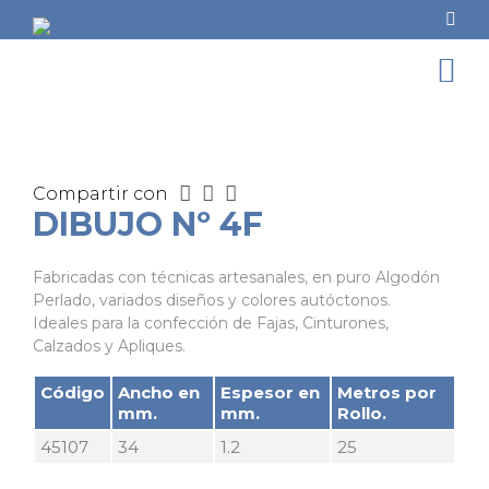
Compartir con
DIBUJO Nº 4F
Fabricadas con técnicas artesanales, en puro Algodón
Perlado, variados diseños y colores autóctonos.
Ideales para la confección de Fajas, Cinturones,
Calzados y Apliques.
Código
Ancho en
Espesor en
Metros por
mm.
mm.
Rollo.
45107
34
1.2
25