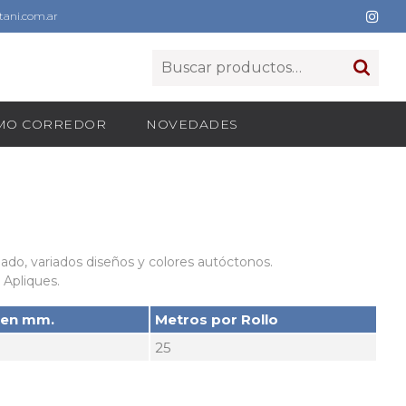
ani.com.ar
OMO CORREDOR
NOVEDADES
ado, variados diseños y colores autóctonos.
 Apliques.
 en mm.
Metros por Rollo
25