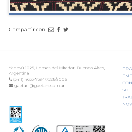
Compartir con
Yapeyú 1025, Lomas del Mirador, Buenos Aires,
PRO
Argentina
EMP
(5411) 4653-7594/7526/9006
CON
gaetani@gaetani.com.ar
SOL
TRA
NOV