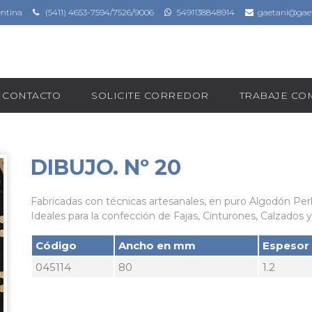
entina
(5411) 4653-7594/7526/9006
5491138848914
gaetani@gaet
CONTACTO
SOLICITE CORREDOR
TRABAJE C
DIBUJO. Nº 20
Fabricadas con técnicas artesanales, en puro Algodón Perl
Ideales para la confección de Fajas, Cinturones, Calzados y
Código
Ancho en mm
Espesor
045114
80
1.2