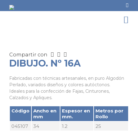
Compartir con
DIBUJO. Nº 16A
Fabricadas con técnicas artesanales, en puro Algodón
Perlado, variados diseños y colores autóctonos.
Ideales para la confección de Fajas, Cinturones,
Calzados y Apliques.
Código
Ancho en
Espesor en
Metros por
mm
mm.
Rollo
045107
34
1.2
25