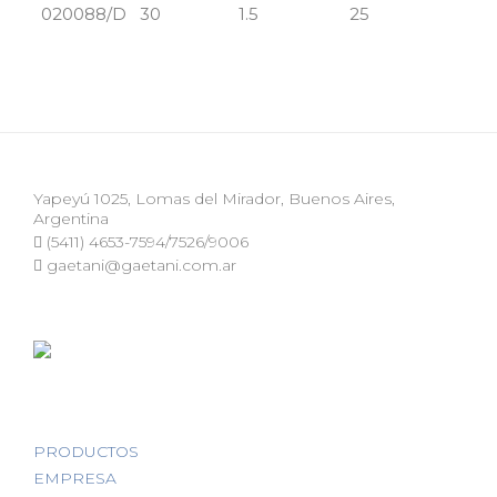
020088/D
30
1.5
25
Yapeyú 1025, Lomas del Mirador, Buenos Aires,
Argentina
(5411) 4653-7594/7526/9006
gaetani@gaetani.com.ar
PRODUCTOS
EMPRESA