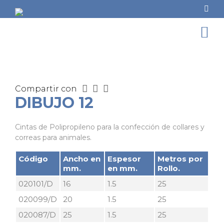
Compartir con
DIBUJO 12
Cintas de Polipropileno para la confección de collares y
correas para animales.
Código
Ancho en
Espesor
Metros por
mm.
en mm.
Rollo.
020101/D
16
1.5
25
020099/D
20
1.5
25
020087/D
25
1.5
25