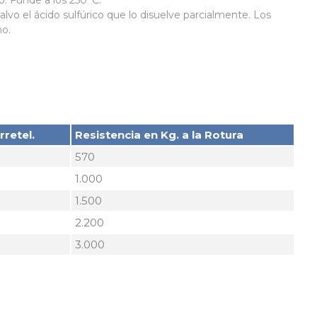
. Funde a los 250°C.
alvo el ácido sulfúrico que lo disuelve parcialmente. Los
ho.
retel.
Resistencia en Kg. a la Rotura
570
1.000
1.500
2.200
3.000