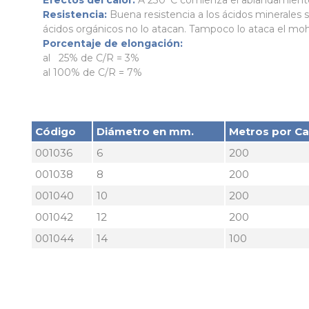
Efectos del calor:
A 230°C comienza el ablandamiento
Resistencia:
Buena resistencia a los ácidos minerales s
ácidos orgánicos no lo atacan. Tampoco lo ataca el mo
Porcentaje de elongación:
al 25% de C/R = 3%
al 100% de C/R = 7%
Código
Diámetro en mm.
Metros por Car
001036
6
200
001038
8
200
001040
10
200
001042
12
200
001044
14
100