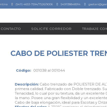
entina
(5411) 4653-7594/7526/9006
5491138848914
gaetani@gaet
CONTACTO
SOLICITE CORREDOR
TRABAJE C
CABO DE POLIESTER TRE
Código:
001038 al 001044
Descripción:
Cabo trenzado de POLIESTER DE AL
primera calidad. Fabricado con Doble trenzado. Su e
Tenacidad, lo cual por su textura, da un excelente 
la mano. Posee una gran flexibilidad y un excelent
Cabo de baja elongación, ideal para Escotas y Dri