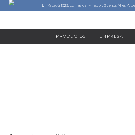
Yapeyú 1025, Lomas del Mirador, Buenos Aires, Arg
PRODUCTOS
EMPRESA